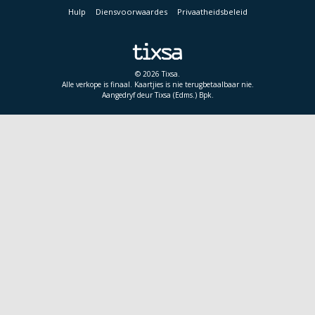
Hulp
Diensvoorwaardes
Privaatheidsbeleid
© 2026 Tixsa.
Alle verkope is finaal. Kaartjies is nie terugbetaalbaar nie.
Aangedryf deur Tixsa (Edms.) Bpk.