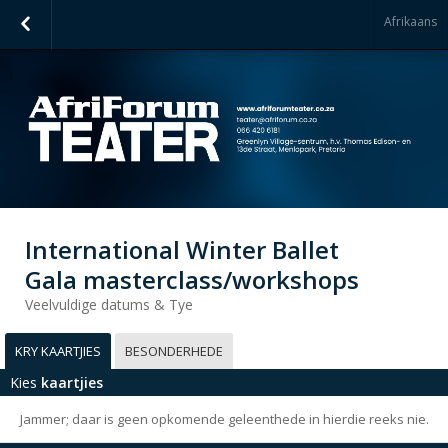
Afrikaans
International Winter Ballet
Gala masterclass/workshops
Veelvuldige datums & Tye
KRY KAARTJIES
BESONDERHEDE
Kies
kaartjies
Jammer; daar is geen opkomende geleenthede in hierdie reeks nie.