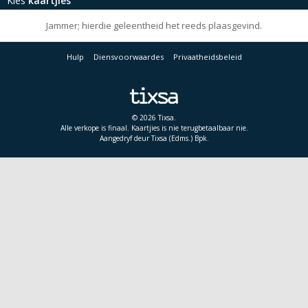
Kies
kaartjies
Jammer; hierdie geleentheid het reeds plaasgevind.
Hulp
Diensvoorwaardes
Privaatheidsbeleid
© 2026 Tixsa.
Alle verkope is finaal. Kaartjies is nie terugbetaalbaar nie.
Aangedryf deur Tixsa (Edms.) Bpk.