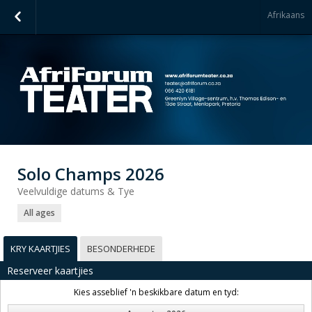
Afrikaans
Solo Champs 2026
Veelvuldige datums & Tye
All ages
KRY KAARTJIES
BESONDERHEDE
Reserveer kaartjies
Kies asseblief 'n beskikbare datum en tyd: