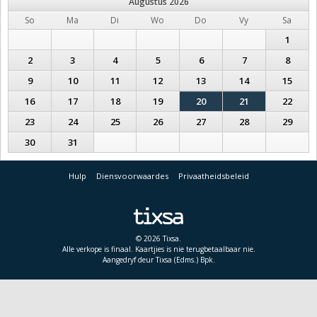
Augustus
2026
So
Ma
Di
Wo
Do
Vy
Sa
1
2
3
4
5
6
7
8
9
10
11
12
13
14
15
16
17
18
19
20
21
22
23
24
25
26
27
28
29
30
31
Hulp
Diensvoorwaardes
Privaatheidsbeleid
© 2026 Tixsa.
Alle verkope is finaal. Kaartjies is nie terugbetaalbaar nie.
Aangedryf deur Tixsa (Edms.) Bpk.