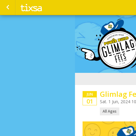
Glimlag Fe
JUN
01
Sat. 1 Jun, 2024 
All Ages