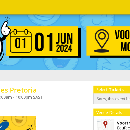
es Pretoria
Select
Tickets
10:00am - 10:00pm SAST
Sorry, this event h
Venue Details
Voort
Eeufee