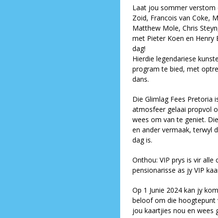
Laat jou sommer verstom d
Zoid, Francois van Coke, Ma
Matthew Mole, Chris Steyn,
met Pieter Koen en Henry B
dag!
Hierdie legendariese kunst
program te bied, met optred
dans.
Die Glimlag Fees Pretoria is
atmosfeer gelaai propvol o
wees om van te geniet. Die 
en ander vermaak, terwyl 
dag is.
Onthou: VIP prys is vir all
pensionarisse as jy VIP kaar
Op 1 Junie 2024 kan jy kom 
beloof om die hoogtepunt v
jou kaartjies nou en wees g