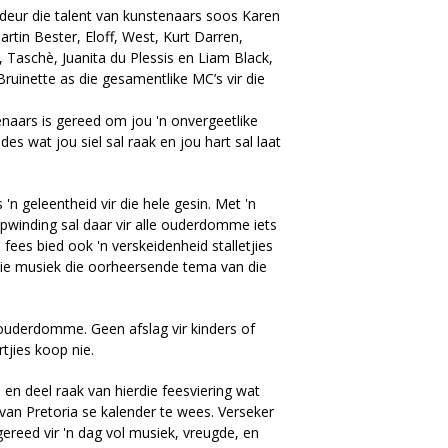
eur die talent van kunstenaars soos Karen
rtin Bester, Eloff, West, Kurt Darren,
 Taschè, Juanita du Plessis en Liam Black,
ruinette as die gesamentlike MC’s vir die
enaars is gereed om jou 'n onvergeetlike
es wat jou siel sal raak en jou hart sal laat
 'n geleentheid vir die hele gesin. Met 'n
pwinding sal daar vir alle ouderdomme iets
fees bied ook 'n verskeidenheid stalletjies
die musiek die oorheersende tema van die
e ouderdomme. Geen afslag vir kinders of
tjies koop nie.
en deel raak van hierdie feesviering wat
an Pretoria se kalender te wees. Verseker
ereed vir 'n dag vol musiek, vreugde, en