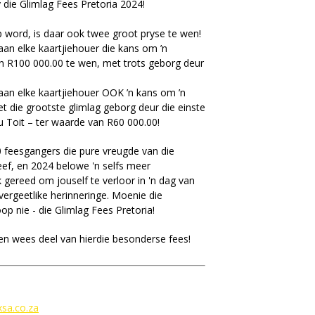
 die Glimlag Fees Pretoria 2024!
p word, is daar ook twee groot pryse te wen!
an elke kaartjiehouer die kans om ’n
n R100 000.00 te wen, met trots geborg deur
aan elke kaartjiehouer OOK ’n kans om ’n
 die grootste glimlag geborg deur die einste
 Toit – ter waarde van R60 000.00!
 feesgangers die pure vreugde van die
eef, en 2024 belowe 'n selfs meer
gereed om jouself te verloor in 'n dag van
vergeetlike herinneringe. Moenie die
p nie - die Glimlag Fees Pretoria!
 en wees deel van hierdie besonderse fees!
xsa.co.za