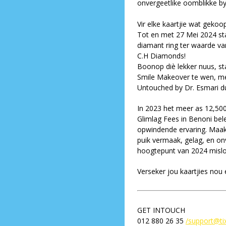
onvergeetlike oomblikke by
Vir elke kaartjie wat gekoo
Tot en met 27 Mei 2024 sta
diamant ring ter waarde va
C.H Diamonds!
Boonop diè lekker nuus, st
Smile Makeover te wen, met
Untouched by Dr. Esmari du
In 2023 het meer as 12,500
Glimlag Fees in Benoni bel
opwindende ervaring. Maak 
puik vermaak, gelag, en on
hoogtepunt van 2024 misloo
Verseker jou kaartjies nou
GET INTOUCH
012 880 26 35
/
support@ti