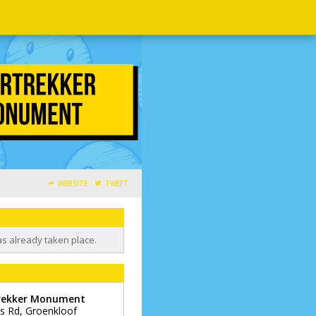
WEBSITE
TWEET
as already taken place.
rekker Monument
s Rd, Groenkloof